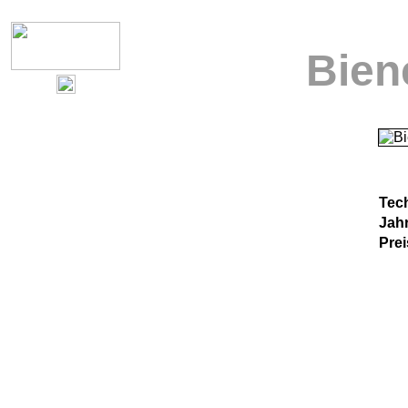
Bien
Tec
Jah
Pre